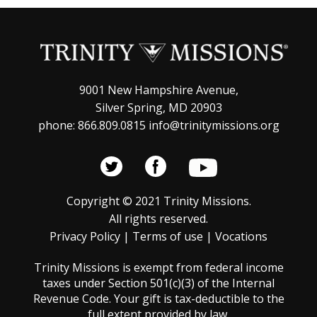
a
a
s
y
s
v
d
i
e
9001 New Hampshire Avenue,
s
Silver Spring, MD 20903
E
phone: 866.809.0815 info@trinitymissions.org
t
v
a
s
e
d
Copyright © 2021 Trinity Missions.
n
All rights reserved.
e
t
Privacy Policy
|
Terms of use
|
Vocations
E
o
Trinity Missions is exempt from federal income
v
taxes under Section 501(c)(3) of the Internal
e
Revenue Code. Your gift is tax-deductible to the
full extent provided by law.